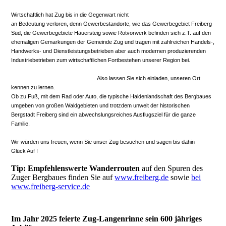
Wirtschaftlich hat Zug bis in die Gegenwart nicht
an Bedeutung verloren, denn Gewerbestandorte, wie das Gewerbegebiet Freiberg
Süd, die Gewerbegebiete Häuersteig sowie Rotvorwerk befinden sich z.T. auf den
ehemaligen Gemarkungen der Gemeinde Zug und tragen mit zahlreichen Handels-,
Handwerks- und Dienstleistungsbetrieben aber auch modernen produzierenden
Industriebetrieben zum wirtschaftlichen Fortbestehen unserer Region bei.
Also lassen Sie sich einladen, unseren Ort
kennen zu lernen.
Ob zu Fuß, mit dem Rad oder Auto, die typische Haldenlandschaft des Bergbaues
umgeben von großen Waldgebieten und trotzdem unweit der historischen
Bergstadt Freiberg sind ein abwechslungsreiches Ausflugsziel für die ganze
Familie.
Wir würden uns freuen, wenn Sie unser Zug besuchen und sagen bis dahin
Glück Auf !
Tip: Empfehlenswerte Wanderrouten
auf den Spuren des
Zuger Bergbaues finden Sie auf
www.freiberg.de
sowie
bei
www.freiberg-service.de
Im Jahr 2025 feierte Zug-Langenrinne sein 600 jähriges