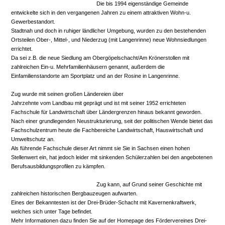
Die bis 1994 eigenständige Gemeinde
entwickelte sich in den vergangenen Jahren zu einem attraktiven Wohn-u.
Gewerbestandort.
Stadtnah und doch in ruhiger ländlicher Umgebung, wurden zu den bestehenden
Ortsteilen Ober-, Mittel-, und Niederzug (mit Langenrinne) neue Wohnsiedlungen
errichtet.
Da sei z.B. die neue Siedlung am Obergöpelschacht/Am Krönerstollen mit
zahlreichen Ein-u. Mehrfamilienhäusern genannt, außerdem die
Einfamilienstandorte am Sportplatz und an der Rosine in Langenrinne.
Zug wurde mit seinen großen Ländereien über
Jahrzehnte vom Landbau mit geprägt und ist mit seiner 1952 errichteten
Fachschule für Landwirtschaft über Ländergrenzen hinaus bekannt geworden.
Nach einer grundlegenden Neustrukturierung, seit der politischen Wende bietet das
Fachschulzentrum
heute die Fachbereiche Landwirtschaft, Hauswirtschaft und
Umweltschutz an.
Als führende Fachschule dieser Art nimmt sie Sie in Sachsen einen hohen
Stellenwert ein, hat jedoch leider mit sinkenden Schülerzahlen bei den angebotenen
Berufsausbildungsprofilen zu kämpfen.
Zug kann, auf Grund seiner Geschichte mit
zahlreichen historischen Bergbauzeugen aufwarten.
Eines der Bekanntesten ist der Drei-Brüder-Schacht mit Kavernenkraftwerk,
welches sich unter Tage befindet.
Mehr Informationen dazu finden Sie auf der Homepage des Fördervereines Drei-