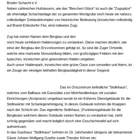
Brüder-Schacht e.V.
Neben zahlreichen Huthäusern, wie das "Beschert Glück" ist auch die "Zugspitze"
als ehemalige Schachtanlage der so genannten Mordgrube noch heute ein nahezu
vollständiger Gebäudekomplex von historischer Bedeutung (inzwischen vollständig
auf Brand-Erbisdorfer Flur, einst teilweise Zug).
Zug hat seinen Namen dem Bergbau und den
noch heute sichtbaren Haldenzügen zu verdanken. Diese machen deutlich, wie
einst der Bergbau den Erzvorkommen gefolgt ist. So sind die Zuger Ortsteile,
welche eine markante Streusiedlung bilden, von großzügigen Feldern mit den
typischen, inzwischen grün gewordenen Halden umgeben.
Auch unser Haldenpark, inzwischen eine grüne Oase zum verweilen und feiern, ist
ein Zeuge der einstigen lebhaften Bergbautätigkeit in dieser Gegend.
Das im Ortszentrum befindliche "Stollnhaus",
welches vom Ballhaus mit Gaststätte zum Mehrfamilienhaus mit sozialen
Einrichtungen (Arztpraxis) umgebaut wurde ist ein früheres Dienstgebäude für die
Stollnwärter mit Schankgenehmigung.
In dieses Gebäude kehrten die Knappen
nach der Schicht ein. Das eigentliche Stollnhaus, (Funktionsgebäude für die
Bergleute) welchem dieses Gebäude seinen Namen zu verdanken hat, steht
schräg gegenüber und macht lediglich durch eine Geschichtstafel auf sich
aufmerksam.
In das Gasthaus "Stollnhaus" kehrten im 19. Jahrhundert übrigens als bekannteste
Gäste Johann Wolfgang Goethe sowie Theodor Körner ein.